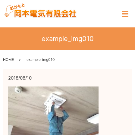
メ
example_img010
HOME
example_img010
2018/08/10