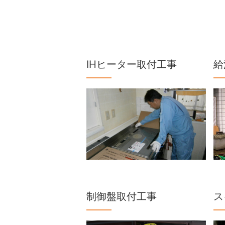
IHヒーター取付工事
給
制御盤取付工事
ス