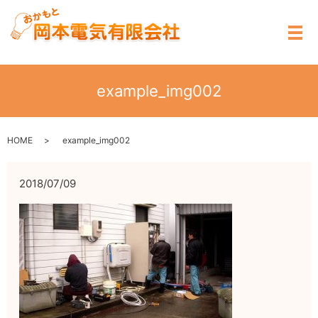
メ
example_img002
HOME
example_img002
2018/07/09