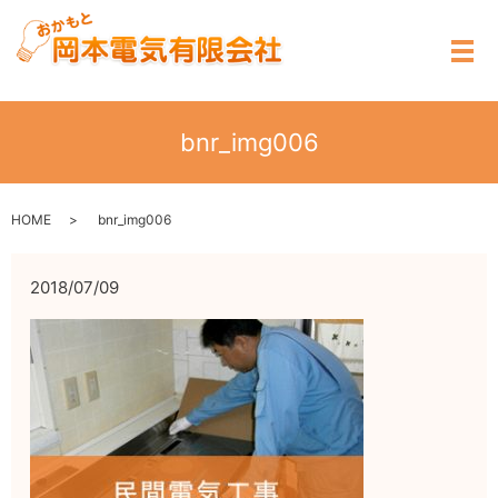
メ
bnr_img006
HOME
bnr_img006
2018/07/09