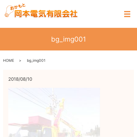
メ
bg_img001
HOME
bg_img001
2018/08/10